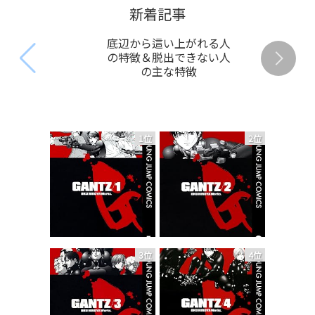
新着記事
底辺から這い上がれる人
の特徴＆脱出できない人
の主な特徴
1位
2位
3位
4位