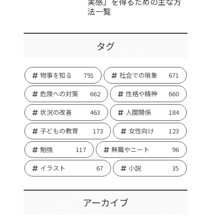
実感」を得るための主な方
法一覧
タグ
物事を知る
791
社会での現象
671
危険への対策
662
性格や精神
660
状況の改善
463
人間関係
184
子どもの教育
173
女性向け
123
勉強
117
無職やニート
96
イラスト
67
小説
35
アーカイブ