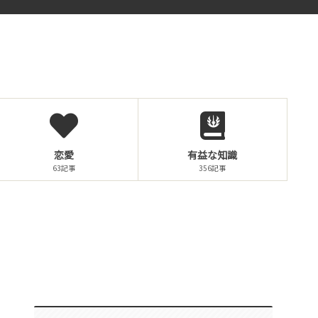
恋愛
有益な知識
63記事
356記事