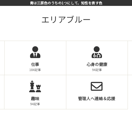
青は三原色のうちの1つにして、知性を表す色
エリアブルー
仕事
心身の健康
184記事
94記事
趣味
管理人へ連絡＆応援
94記事