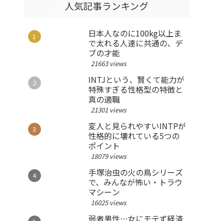
人気記事ランキング
日本人なのに100kg以上ま
で太れる人達に共通の、デ
ブの才能
21663 views
INTJという、賢くて能力が
特殊すぎる性格型の特徴と
真の適職
21301 views
変人と見られやすいINTPが
性格的に壊れている5つの
ポイント
18079 views
手塚治虫の火の鳥シリーズ
で、みんなが怖い・トラウ
マシーン
16025 views
弱者男性…女にモテず経済