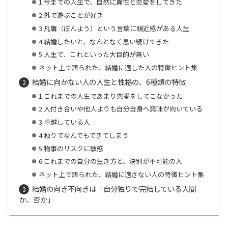
1.今までの人生で、自然に異性と恋愛をしてきた
2.外で遊ぶことが好き
3.凡庸（ぼんよう）という言葉に親近感がある人生
4.結婚したいと、なんとなく思い続けてきた
5.人生で、これといった大目的が無い
ネット上で語られた、結婚に適した人の特徴ヒント集
結婚に向かない人の人生と性格の、6種類の特徴
1.これまでの人生であまり恋愛をしてこなかった
2.人付き合いや他人よりも自分自身へ興味が向いている
3.卓越している人
4.独りでなんでもできてしまう
5.物事のリスクに敏感
6.これまでの自分の生き方と、決別が不可能の人
ネット上で語られた、結婚に適さない人の特徴ヒント集
結婚の向き不向きは「自分独りで完結している人間
か、否か」