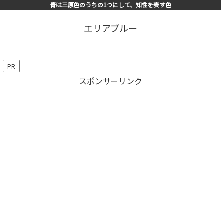
青は三原色のうちの1つにして、知性を表す色
エリアブルー
PR
スポンサーリンク