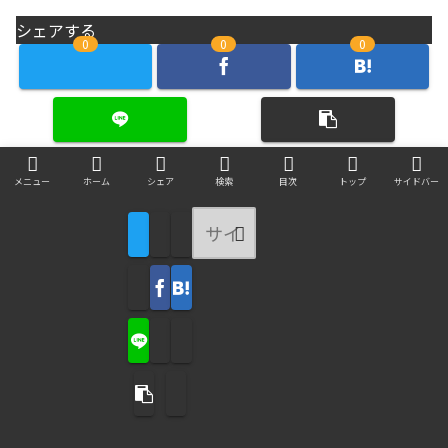
シェアする
0
0
0
メニュー
ホーム
シェア
検索
目次
トップ
サイドバー
areablueをフォローする
新着記事
底辺から這い上がれる人
の特徴＆脱出できない人
の主な特徴
1位
2位