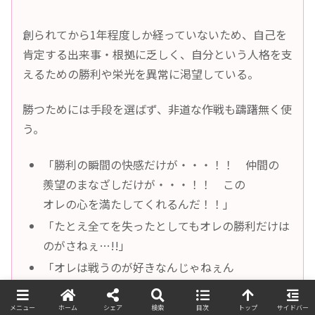
創られてから1年程度しか経っていないため、自己を
肯定する出来事・根拠に乏しく、自分という人格を支
えるための勝利や栄光を異常に渇望している。
勝つためには手段を選ばず、非道な作戦も躊躇無く使
う。
「勝利の瞬間の快感だけが・・・！！ 仲間の
羨望のまなざしだけが・・・！！ この
オレの心を満たしてくれるんだ！！」
「たとえ全てを失ったとしてもオレの勝利だけは
のがさねぇ…!!」
「オレは戦うのが好きなんじゃねぇん
だ・・・。勝つのが好きなんだよォォッ！！」
メニュー
ホーム
シェア
検索
目次
トップ
サイドバー