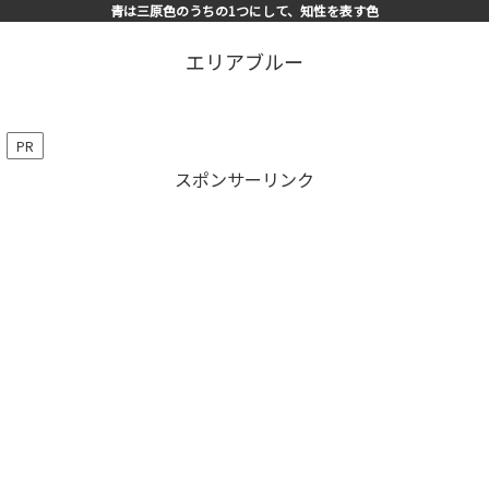
青は三原色のうちの1つにして、知性を表す色
エリアブルー
PR
スポンサーリンク