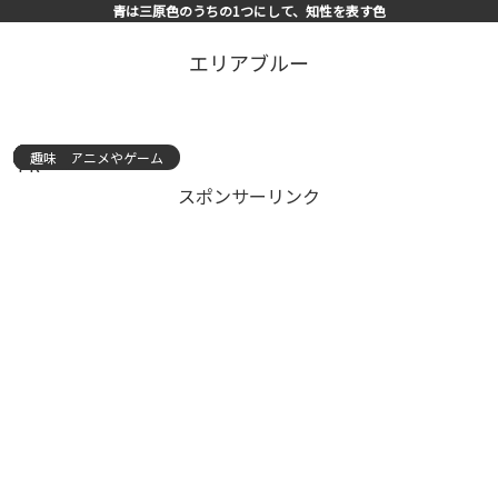
青は三原色のうちの1つにして、知性を表す色
エリアブルー
趣味
趣味
趣味
趣味
趣味
趣味
趣味
趣味
趣味
趣味
趣味
趣味
趣味
漫画やアニメやゲーム
趣味
PR
スポンサーリンク