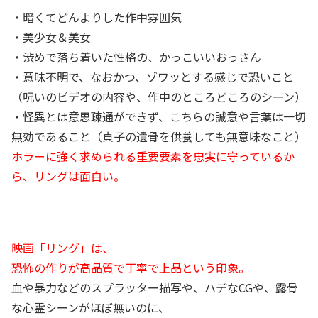
・暗くてどんよりした作中雰囲気
・美少女＆美女
・渋めで落ち着いた性格の、かっこいいおっさん
・意味不明で、なおかつ、ゾワッとする感じで恐いこと
（呪いのビデオの内容や、作中のところどころのシーン）
・怪異とは意思疎通ができず、こちらの誠意や言葉は一切
無効であること（貞子の遺骨を供養しても無意味なこと）
ホラーに強く求められる重要要素を忠実に守っているか
ら、リングは面白い。
映画「リング」は、
恐怖の作りが高品質で丁寧で上品という印象。
血や暴力などのスプラッター描写や、ハデなCGや、露骨
な心霊シーンがほぼ無いのに、