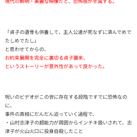
現代の鮮明・美麗な映像だと、恐怖感が半減する。
「貞子の遺骨も供養して、主人公達が死なずに済んでめで
たしめでたし」
と思わせてからの、
お約束展開を完全に裏切る貞子襲来、
というストーリーが意外性があって良かった。
呪いのビデオがこの世に存在する段階ですでに恐怖なの
に、
事件の真相にだんだん迫っていく過程で、
・山村志津子の超能力が周囲からインチキ扱いされて、志
津子が火山火口に投身自殺したこと