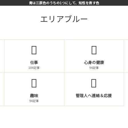
青は三原色のうちの1つにして、知性を表す色
エリアブルー
仕事
心身の健康
184記事
94記事
趣味
管理人へ連絡＆応援
94記事