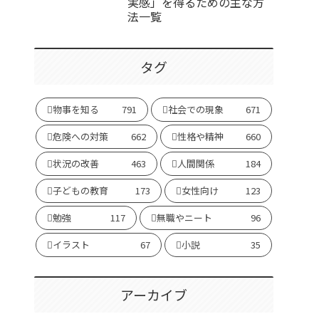
実感」を得るための主な方
法一覧
タグ
物事を知る
791
社会での現象
671
危険への対策
662
性格や精神
660
状況の改善
463
人間関係
184
子どもの教育
173
女性向け
123
勉強
117
無職やニート
96
イラスト
67
小説
35
アーカイブ