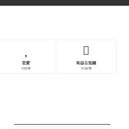
恋愛
有益な知識
63記事
356記事