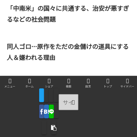
「中南米」の国々に共通する、治安が悪すぎ
るなどの社会問題
同人ゴロ…原作をただの金儲けの道具にする
人＆嫌われる理由
オタク…ハマっている趣味の知識は豊富だが
メニュー
ホーム
シェア
検索
目次
トップ
サイドバー
社交性がとぼしい人
違法行為ばかりの攻撃的な独裁国家がたど
る、主な2つの末路