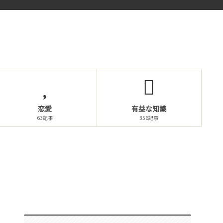
恋愛
有益な知識
63記事
356記事