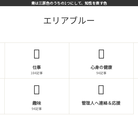
青は三原色のうちの1つにして、知性を表す色
エリアブルー
仕事
心身の健康
184記事
94記事
趣味
管理人へ連絡＆応援
94記事