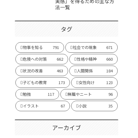
実感」を得るための主な方
法一覧
タグ
物事を知る
791
社会での現象
671
危険への対策
662
性格や精神
660
状況の改善
463
人間関係
184
子どもの教育
173
女性向け
123
勉強
117
無職やニート
96
イラスト
67
小説
35
アーカイブ