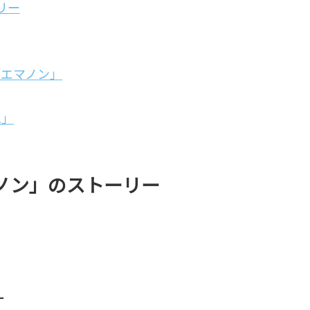
リー
「エマノン」
二」
ノン」のストーリー
ー