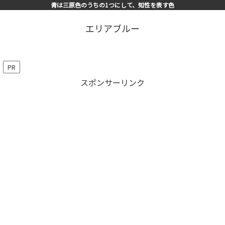
青は三原色のうちの1つにして、知性を表す色
エリアブルー
PR
スポンサーリンク