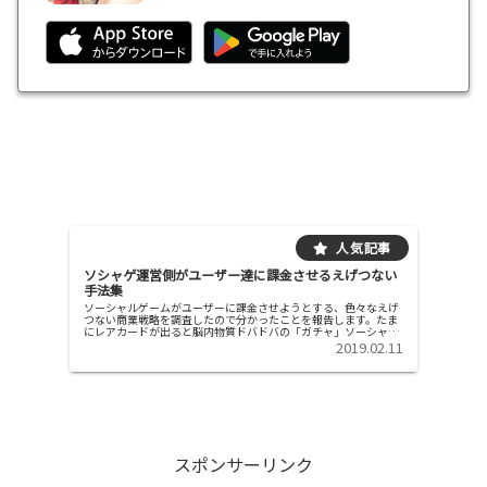
ソシャゲ運営側がユーザー達に課金させるえげつない
手法集
ソーシャルゲームがユーザーに課金させようとする、色々なえげ
つない商業戦略を調査したので分かったことを報告します。たま
にレアカードが出ると脳内物質ドバドバの「ガチャ」ソーシャル
ゲームに含まれる「ガチャ」の問題点 みんなが欲しいレアカード
2019.02.11
が当選...
スポンサーリンク