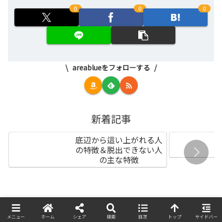
0
0
0
areablueをフォローする
新着記事
底辺から這い上がれる人
の特徴＆脱出できない人
の主な特徴
1位
2位
メニュー
ホーム
シェア
検索
目次
トップ
サイドバー