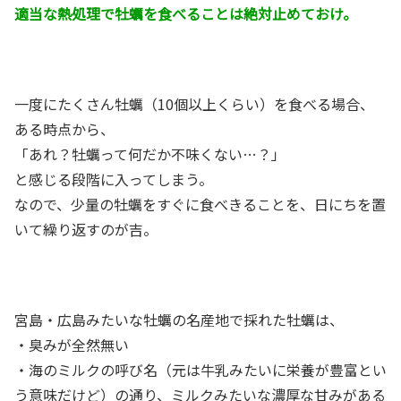
適当な熱処理で牡蠣を食べることは絶対止めておけ。
一度にたくさん牡蠣（10個以上くらい）を食べる場合、
ある時点から、
「あれ？牡蠣って何だか不味くない…？」
と感じる段階に入ってしまう。
なので、少量の牡蠣をすぐに食べきることを、日にちを置
いて繰り返すのが吉。
宮島・広島みたいな牡蠣の名産地で採れた牡蠣は、
・臭みが全然無い
・海のミルクの呼び名（元は牛乳みたいに栄養が豊富とい
う意味だけど）の通り、ミルクみたいな濃厚な甘みがある