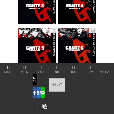
5位
6位
メニュー
ホーム
シェア
検索
目次
トップ
サイドバー
7位
8位