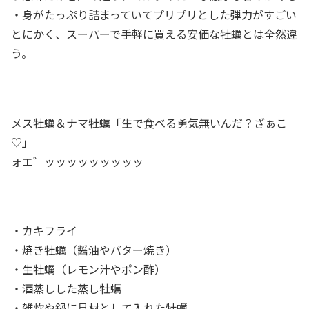
・身がたっぷり詰まっていてプリプリとした弾力がすごい
とにかく、スーパーで手軽に買える安価な牡蠣とは全然違
う。
メス牡蠣＆ナマ牡蠣「生で食べる勇気無いんだ？ざぁこ
♡」
ォエ゛ッッッッッッッッッ
・カキフライ
・焼き牡蠣（醤油やバター焼き）
・生牡蠣（レモン汁やポン酢）
・酒蒸しした蒸し牡蠣
・雑炊や鍋に具材として入れた牡蠣