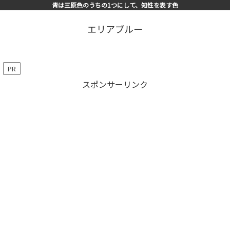
青は三原色のうちの1つにして、知性を表す色
エリアブルー
PR
スポンサーリンク