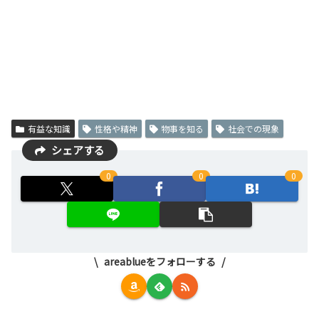
有益な知識
性格や精神
物事を知る
社会での現象
シェアする
0
0
0
areablueをフォローする