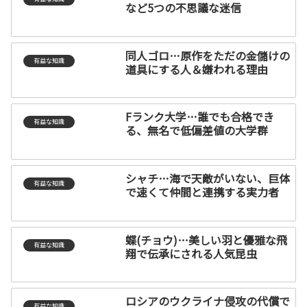
など5つの不思議な迷信
同人ゴロ…原作をただの金儲けの
有益な知識
道具にする人＆嫌われる理由
Fランク大学…誰でも合格でき
有益な知識
る、無名で低偏差値の大学群
シャチ…海で天敵がいない、巨体
有益な知識
で速くて仲間と連携する実力者
蝶(チョウ)…美しい羽と優雅な飛
有益な知識
翔で伝承にされる人気昆虫
ロシアのウクライナ侵攻の代償で
有益な知識