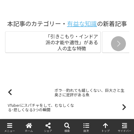
本記事のカテゴリー・
有益な知識
の新着記事
「引きこもり・インドア
派の才能や適性」がある
人の主な特徴
ボラ…釣れても嬉しくない、巨大さと生
臭さに定評がある魚
VTuberにスパチャをして、むなしくな
る･悲しくなる3つの瞬間
メニュー
ホーム
シェア
検索
目次
トップ
サイドバー