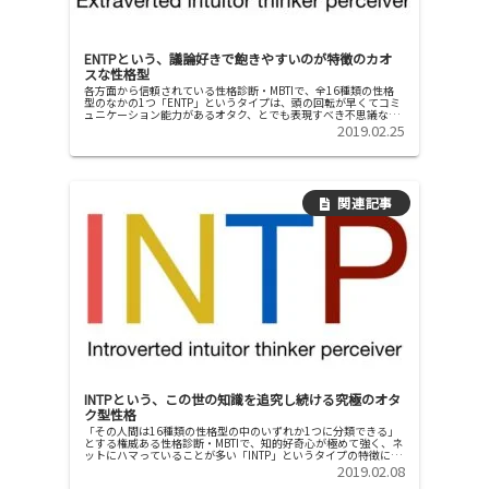
ENTPという、議論好きで飽きやすいのが特徴のカオ
スな性格型
各方面から信頼されている性格診断・MBTIで、全16種類の性格
型のなかの1つ「ENTP」というタイプは、頭の回転が早くてコミ
ュニケーション能力があるオタク、とでも表現すべき不思議な性
格です。ENTPの特徴や、ENTPが抱えるちょっとした問題...
2019.02.25
INTPという、この世の知識を追究し続ける究極のオタ
ク型性格
「その人間は16種類の性格型の中のいずれか1つに分類できる」
とする権威ある性格診断・MBTIで、知的好奇心が極めて強く、ネ
ットにハマっていることが多い「INTP」というタイプの特徴につ
いて解説します。「知」に対する意欲が凄い、INTP型の性...
2019.02.08