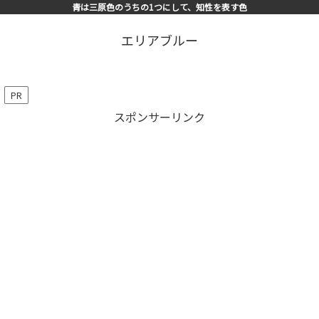
青は三原色のうちの1つにして、知性を表す色
エリアブルー
PR
スポンサーリンク