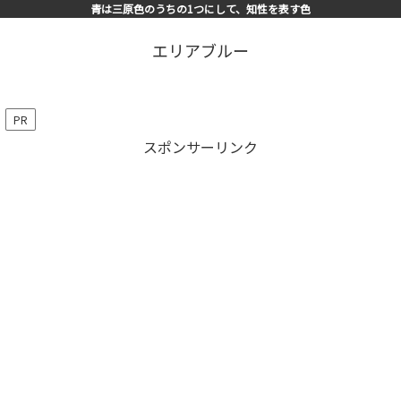
青は三原色のうちの1つにして、知性を表す色
エリアブルー
PR
スポンサーリンク