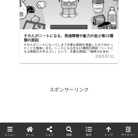
その人がニートになる、発達障害や能力の低さ等10種
類の原因
その人がニートになってしまう主要な原因を調査したので分かっ
たことを報告します。ニートになる主な10種類の原因「ニートに
なる原因の大半はコレ」という、主要な原因1「精神力を含め
た、能力全般が低いから」 学力 精神力（ストレス耐性や、継続
2019.07.11
する意...
スポンサーリンク
メニュー
ホーム
シェア
検索
目次
トップ
サイドバー