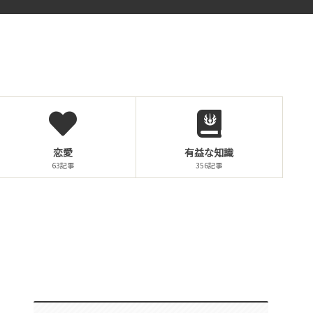
恋愛
有益な知識
63記事
356記事