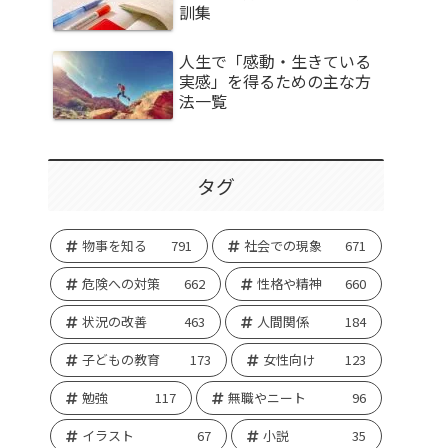
訓集
人生で「感動・生きている
実感」を得るための主な方
法一覧
タグ
物事を知る
791
社会での現象
671
危険への対策
662
性格や精神
660
状況の改善
463
人間関係
184
子どもの教育
173
女性向け
123
勉強
117
無職やニート
96
イラスト
67
小説
35