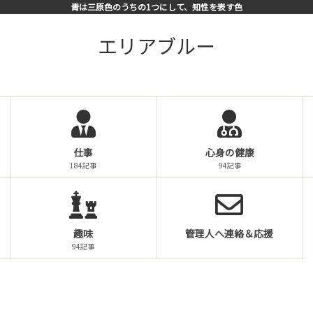
青は三原色のうちの1つにして、知性を表す色
エリアブルー
仕事
心身の健康
184記事
94記事
趣味
管理人へ連絡＆応援
94記事