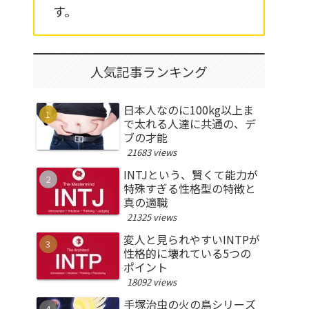
す。
人気記事ランキング
日本人なのに100kg以上ま
で太れる人達に共通の、デ
ブの才能
21683 views
INTJという、賢くて能力が
特殊すぎる性格型の特徴と
真の適職
21325 views
変人と見られやすいINTPが
性格的に壊れている5つの
ポイント
18092 views
手塚治虫の火の鳥シリーズ