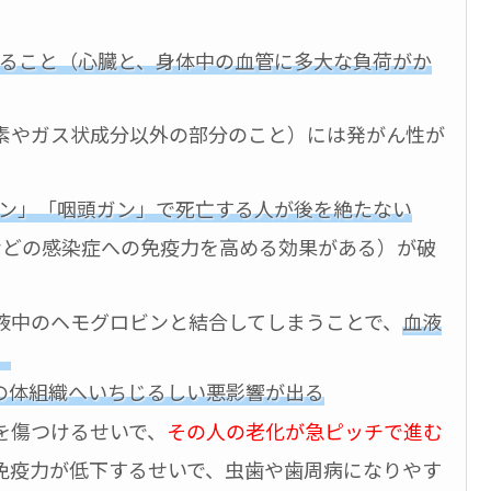
ること（心臓と、身体中の血管に多大な負荷がか
素やガス状成分以外の部分のこと）には発がん性が
ン」「咽頭ガン」で死亡する人が後を絶たない
などの感染症への免疫力を高める効果がある）が破
液中のヘモグロビンと結合してしまうことで、
血液
、
の体組織へいちじるしい悪影響が出る
を傷つけるせいで、
その人の老化が急ピッチで進む
免疫力が低下するせいで、虫歯や歯周病になりやす