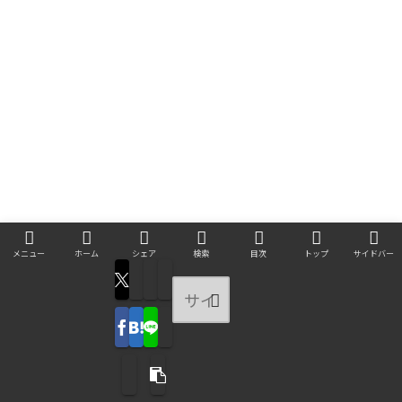
メニュー
ホーム
シェア
検索
目次
トップ
サイドバー
関連記事
お金がない時にありがちな、貧困による異常
行動や貧乏飯の解説