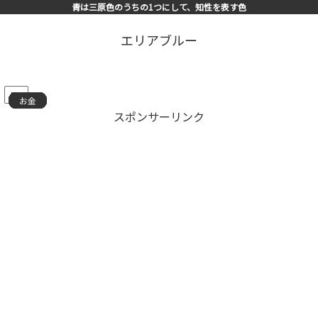
青は三原色のうちの1つにして、知性を表す色
エリアブルー
PR
お金
お金
お金
お金
お金
お金
お金
お金
お金
お金
お金
お金
お金
お金
お金
スポンサーリンク