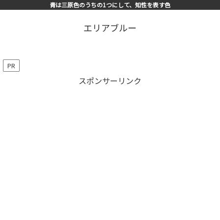
青は三原色のうちの1つにして、知性を表す色
エリアブルー
PR
スポンサーリンク