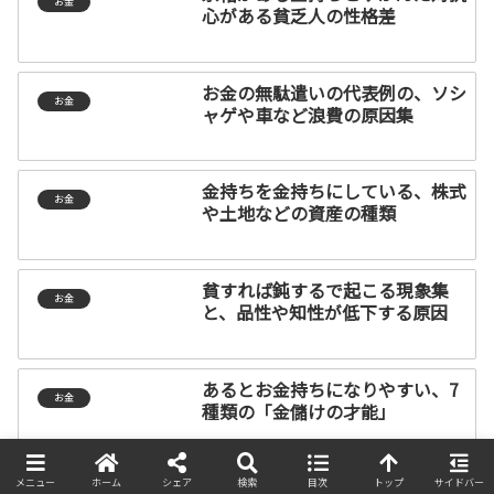
お金
心がある貧乏人の性格差
お金の無駄遣いの代表例の、ソシ
お金
ャゲや車など浪費の原因集
金持ちを金持ちにしている、株式
お金
や土地などの資産の種類
貧すれば鈍するで起こる現象集
お金
と、品性や知性が低下する原因
あるとお金持ちになりやすい、7
お金
種類の「金儲けの才能」
高金利国が、政策金利を高くして
メニュー
ホーム
シェア
検索
目次
トップ
サイドバー