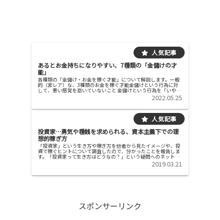
あるとお金持ちになりやすい、7種類の「金儲けの才
能」
各種類の「金儲け・お金を稼ぐ才能」について解説します。一般
的（非レア）な、3種類のお金を稼ぐ才能金儲けという行為に対
して、悪い感覚を抱いていないこと 金儲けという行為を「いやし
い行為」「欲深いので罪深い行為」と感じている人は、世の中に
2022.05.25
かなり...
投資家…勇気や種銭を求められる、資本主義下での理
想的稼ぎ方
「投資家」という生き方や稼ぎ方を他者から見たイメージや、投
資で稼ぐヒントについて調査したので、分かったことを報告しま
す。「投資家って生き方はどうなの？」という疑問へのネット意
見投資って、・将来（自分や、企業や、世界情勢）を見据えるこ
2019.03.21
とができ...
スポンサーリンク