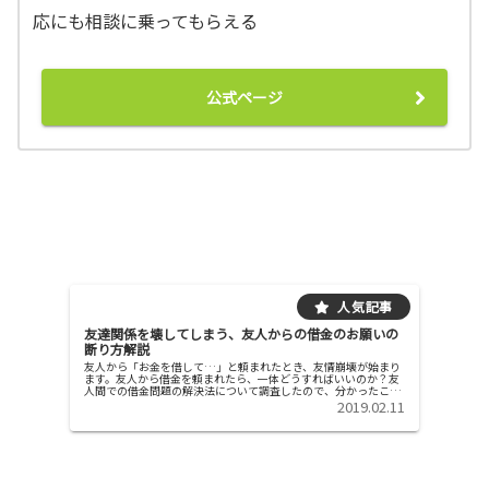
応にも相談に乗ってもらえる
公式ページ
友達関係を壊してしまう、友人からの借金のお願いの
断り方解説
友人から「お金を借して…」と頼まれたとき、友情崩壊が始まり
ます。友人から借金を頼まれたら、一体どうすればいいのか？友
人間での借金問題の解決法について調査したので、分かったこと
を報告します。友達からの借金のお願いの上手な断り方お金を貸
2019.02.11
せない理...