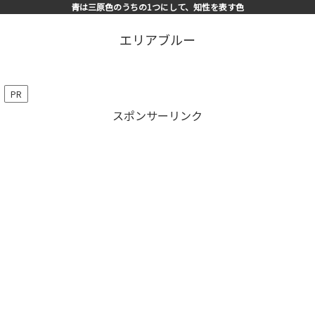
青は三原色のうちの1つにして、知性を表す色
エリアブルー
PR
スポンサーリンク