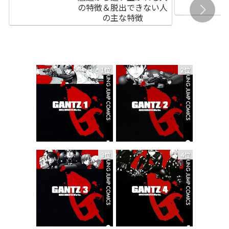
の特徴＆脱出できない人
の主な特徴
1位
2位
3位
4位