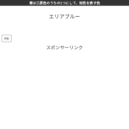
青は三原色のうちの1つにして、知性を表す色
エリアブルー
PR
スポンサーリンク