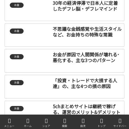
30年の経済停滞で日本人に定着
お金
したデフレ脳・デフレマインド
不思議な金銭感覚や生活スタイル
お金
など、お金持ちの特殊な常識
お金が原因で人間関係が壊れる･
お金
悪化する、主な3つのパターン
「投資・トレードで大損する人
お金
達」の、主な4つの損の原因
5chまとめサイトは継続で稼げ
お金
る、運営のメリット&デメリット
メニュー
ホーム
シェア
検索
目次
トップ
サイドバー