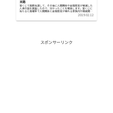
末路
宝くじで高額当選して、その後に人間関係や金銭感覚が壊滅した
人達の話を調査したので、分かったことを報告します。宝くじに
当たると高確率で人間関係と金銭感覚が壊れる家族内や親戚間で
お金のトラブルが発生し続ける高額の宝くじに当選すると、家族
2019.02.12
が「お金...
スポンサーリンク