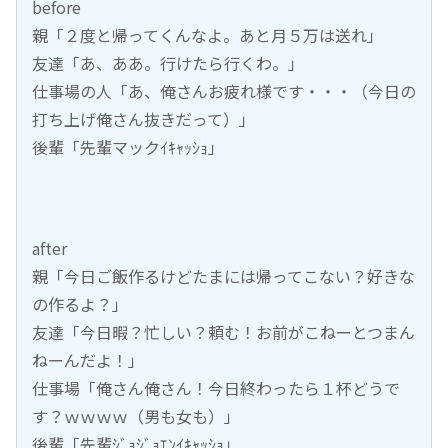
before
親「２度と帰ってくんなよ。あと月５万は送れ」
友達「あ、ああ。行けたら行くわ。」
仕事場の人「あ、俺さんお疲れ様です・・・（今日の
打ち上げ俺さん抜きだって）」
後輩「先輩マックｲｷｬｯｼｮ」
after
親「今日ご飯作るけどたまには帰ってこない？好きな
の作るよ？」
友達「今日暇？忙しい？頼む！お前がこねーとつまん
ねーんだよ！」
仕事場「俺さん俺さん！今日終わったら１杯どうで
す？ｗｗｗｗ（男も女も）」
後輩「先輩ｼﾞｮｼﾞｮｴﾝｲｷｬｯｼｮ」