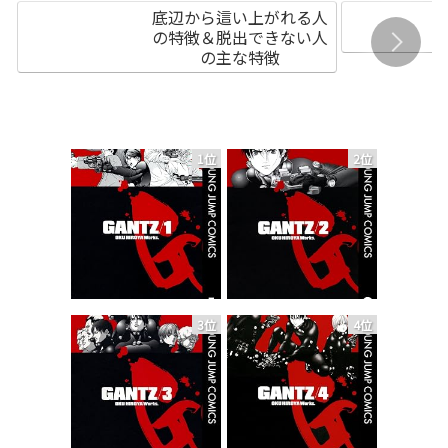
底辺から這い上がれる人
の特徴＆脱出できない人
の主な特徴
1位
2位
3位
4位