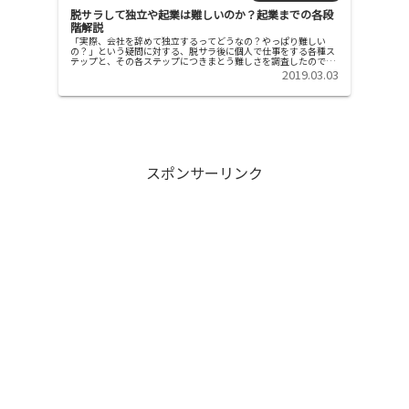
脱サラして独立や起業は難しいのか？起業までの各段
階解説
「実際、会社を辞めて独立するってどうなの？やっぱり難しい
の？」という疑問に対する、脱サラ後に個人で仕事をする各種ス
テップと、その各ステップにつきまとう難しさを調査したので分
かったことを報告します。サラリーマン達の中で実際に脱サラで
2019.03.03
きるのは、...
スポンサーリンク