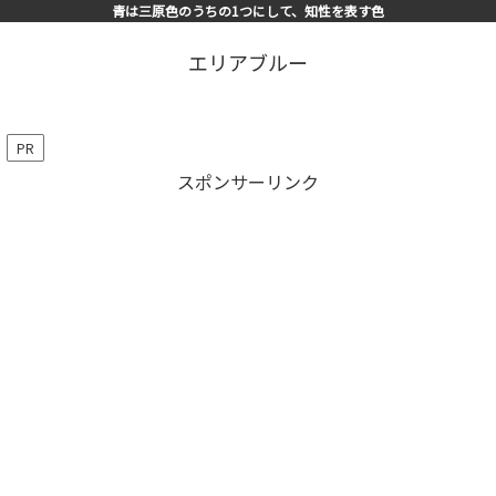
青は三原色のうちの1つにして、知性を表す色
エリアブルー
PR
スポンサーリンク