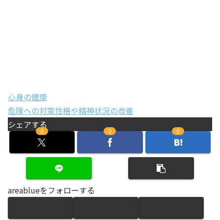
心身の健康
危険への対策
性格や精神
状況の改善
シェアする
0
0
0
areablueをフォローする