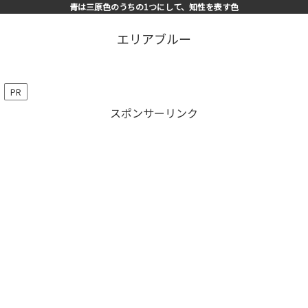
青は三原色のうちの1つにして、知性を表す色
エリアブルー
PR
スポンサーリンク