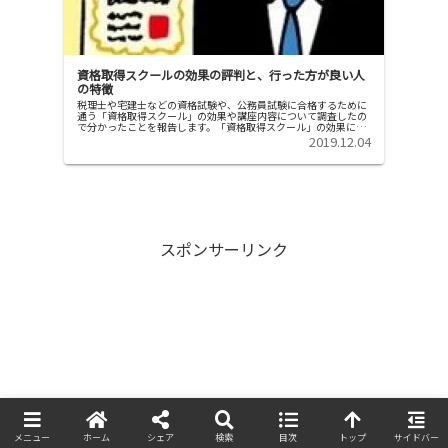
資格取得スクールの効果の評判と、行った方が良い人
の特徴
税理士や宅建士などの資格試験や、公務員試験に合格するために
通う「資格取得スクール」の効果や講座内容について調査したの
で分かったことを報告します。「資格取得スクール」の効果につ
いての、ネット上の意見弁護士とか司法書士みたいな法曹系の資
2019.12.04
格試験は...
スポンサーリンク
メニュー
ホーム
シェア
検索
目次
トップ
サイドバー