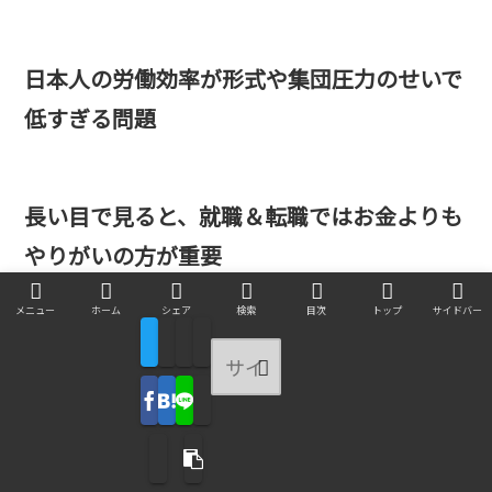
日本人の労働効率が形式や集団圧力のせいで
低すぎる問題
長い目で見ると、就職＆転職ではお金よりも
やりがいの方が重要
メニュー
ホーム
シェア
検索
目次
トップ
サイドバー
証券マン…高年収＆口座開設数や金融商品の
販売ノルマが辛い
ホワイト業界…低負担で社員定着率が高い、