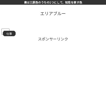
青は三原色のうちの1つにして、知性を表す色
エリアブルー
PR
仕事
仕事
仕事
仕事
仕事
仕事
仕事
仕事
仕事
仕事
仕事
仕事
仕事
仕事
仕事
スポンサーリンク