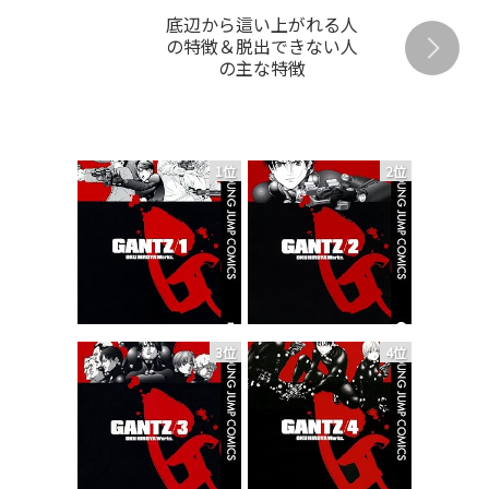
底辺から這い上がれる人
の特徴＆脱出できない人
の主な特徴
1位
2位
3位
4位