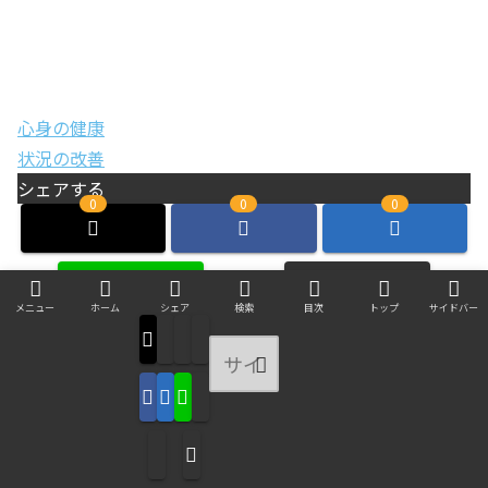
心身の健康
状況の改善
シェアする
0
0
0
メニュー
ホーム
シェア
検索
目次
トップ
サイドバー
areablueをフォローする
新着記事
底辺から這い上がれる人