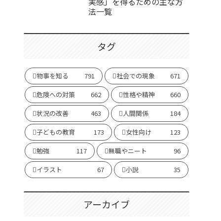
実感」を得るための主な方
法一覧
タグ
物事を知る
791
社会での現象
671
危険への対策
662
性格や精神
660
状況の改善
463
人間関係
184
子どもの教育
173
女性向け
123
勉強
117
無職やニート
96
イラスト
67
小説
35
アーカイブ