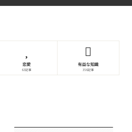
恋愛
有益な知識
63記事
356記事