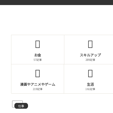
お金
スキルアップ
57記事
289記事
漫画やアニメやゲーム
生活
219記事
161記事
PR
仕事
仕事
仕事
仕事
仕事
仕事
仕事
仕事
仕事
仕事
仕事
仕事
仕事
仕事
仕事