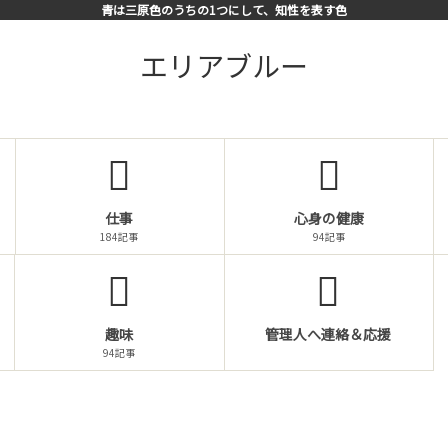
青は三原色のうちの1つにして、知性を表す色
エリアブルー
仕事
心身の健康
184記事
94記事
趣味
管理人へ連絡＆応援
94記事