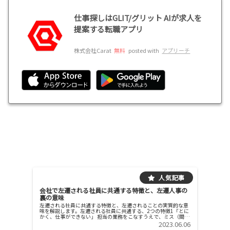
仕事探しはGLIT/グリット AIが求人を
提案する転職アプリ
株式会社Carat
無料
posted with
アプリーチ
会社で左遷される社員に共通する特徴と、左遷人事の
裏の意味
左遷される社員に共通する特徴と、左遷されることの実質的な意
味を解説します。左遷される社員に共通する、2つの特徴1「とに
かく、仕事ができない」 担当の業務をこなすうえで、ミス（間違
いや、報告・連絡・相談をおこたるせいで社内外でのトラブルが
2023.06.06
頻発...