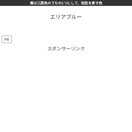
青は三原色のうちの1つにして、知性を表す色
エリアブルー
PR
スポンサーリンク