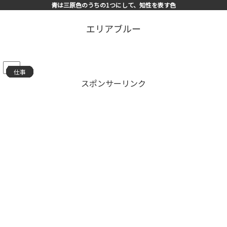
青は三原色のうちの1つにして、知性を表す色
エリアブルー
PR
仕事
仕事
仕事
仕事
仕事
仕事
仕事
仕事
仕事
仕事
仕事
仕事
仕事
仕事
仕事
スポンサーリンク