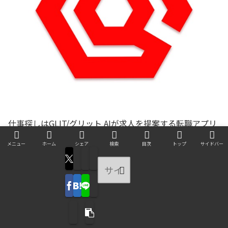
仕事探しはGLIT/グリット AIが求人を提案する転職アプリ
メニュー
ホーム
シェア
検索
目次
トップ
サイドバー
株式会社Carat
無料
posted with
アプリーチ